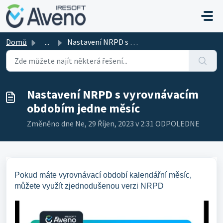
Přeskočit na hlavní obsah
Domů
...
Nastavení NRPD s vyrovnávacím obdobím jedne měsíc
Nastavení NRPD s vyrovnávacím
obdobím jedne měsíc
Změněno dne Ne, 29 Říjen, 2023 v 2:31 ODPOLEDNE
Pokud máte vyrovnávací období kalendářní měsíc,
můžete využít zjednodušenou verzi NRPD