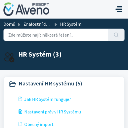
Přeskočit na hlavní obsah
Domů
Znalostní databáze
HR Systém
HR Systém (3)
Nastavení HR systému (5)
Jak HR Systém funguje?
Nastavení práv v HR Systému
Obecný import