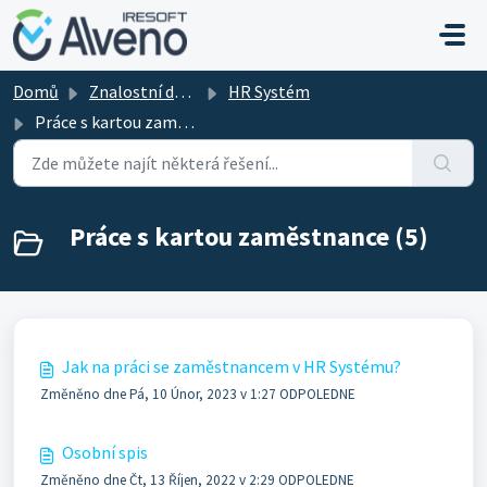
Přeskočit na hlavní obsah
Domů
Znalostní databáze
HR Systém
Práce s kartou zaměstnance
Práce s kartou zaměstnance (5)
Jak na práci se zaměstnancem v HR Systému?
Změněno dne Pá, 10 Únor, 2023 v 1:27 ODPOLEDNE
Osobní spis
Změněno dne Čt, 13 Říjen, 2022 v 2:29 ODPOLEDNE