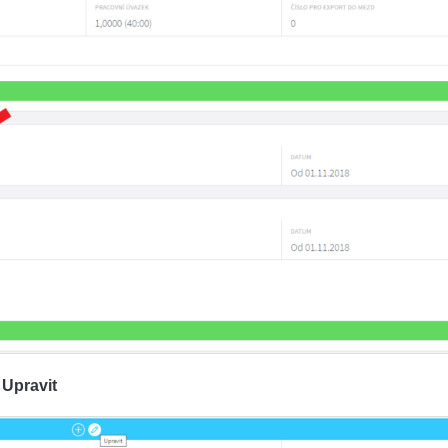
t
Upravit