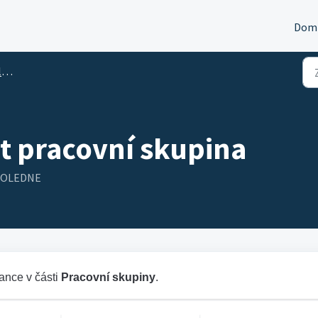
Dom
o
t pracovní skupina
DPOLEDNE
ance v části
Pracovní skupiny
.