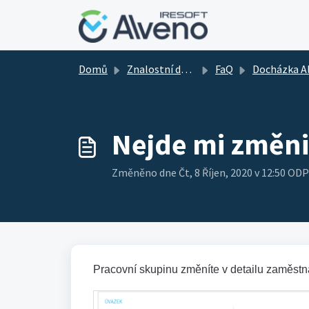
Přeskočit na hlavní obsah
Domů
Znalostní databáze
FaQ
Docházka Alven
Nejde mi změni
Změněno dne Čt, 8 Říjen, 2020 v 12:50 O
Pracovní skupinu změníte v detailu zaměstn