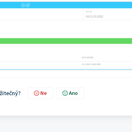
užitečný?
Ne
Ano