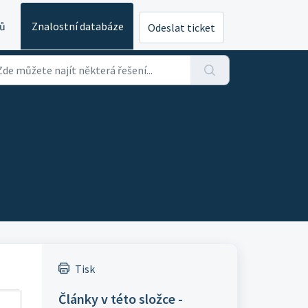
ů
Znalostní databáze
Odeslat ticket
Tisk
Články v této složce -